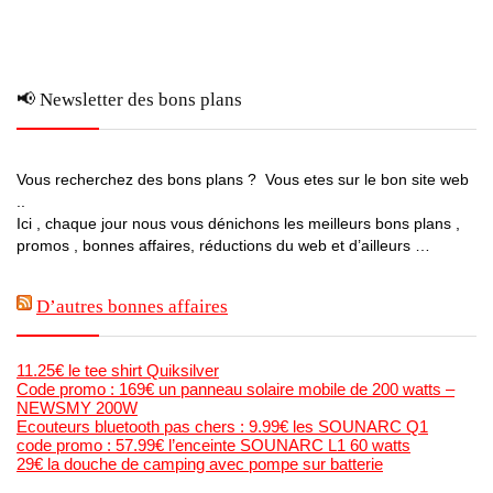
📢 Newsletter des bons plans
Vous recherchez des bons plans ? Vous etes sur le bon site web
..
Ici , chaque jour nous vous dénichons les meilleurs bons plans ,
promos , bonnes affaires, réductions du web et d’ailleurs …
D’autres bonnes affaires
11.25€ le tee shirt Quiksilver
Code promo : 169€ un panneau solaire mobile de 200 watts –
NEWSMY 200W
Ecouteurs bluetooth pas chers : 9.99€ les SOUNARC Q1
code promo : 57.99€ l’enceinte SOUNARC L1 60 watts
29€ la douche de camping avec pompe sur batterie