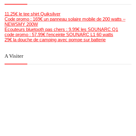
11.25€ le tee shirt Quiksilver
Code promo : 169€ un panneau solaire mobile de 200 watts –
NEWSMY 200W
Ecouteurs bluetooth pas chers : 9.99€ les SOUNARC Q1
code promo : 57.99€ l’enceinte SOUNARC L1 60 watts
29€ la douche de camping avec pompe sur batterie
A Visiter
Bons Plans Bonnes Affaires
Mega Bonnes Affaires
Bons Plans Malins
Forum Madstef ( produits remboursés)
Anti Crise ( Catalogue Supermarchés et optimisations)
PlaneteNumérique
Tutos Videos Minecraft & Roblox
La chaine Youtube de Bons Plans Astuce
Generateur gratuit de code barre et qr code en image , et
planches étiquettes