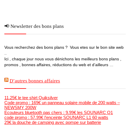
📢 Newsletter des bons plans
Vous recherchez des bons plans ? Vous etes sur le bon site web
..
Ici , chaque jour nous vous dénichons les meilleurs bons plans ,
promos , bonnes affaires, réductions du web et d’ailleurs …
D’autres bonnes affaires
11.25€ le tee shirt Quiksilver
Code promo : 169€ un panneau solaire mobile de 200 watts –
NEWSMY 200W
Ecouteurs bluetooth pas chers : 9.99€ les SOUNARC Q1
code promo : 57.99€ l’enceinte SOUNARC L1 60 watts
29€ la douche de camping avec pompe sur batterie