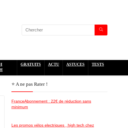
H
GRATUITS
ACTU
ASTUCES
TESTS
H
⭐️ A ne pas Rater !
FranceAbonnement : 22€ de réduction sans
minimum
Les promos vélos electriques , high tech chez