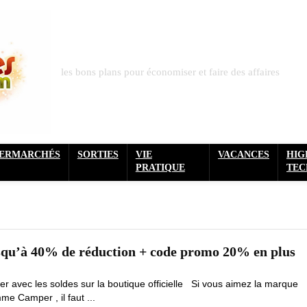
les bons plans pour économiser et faire des affaires
PERMARCHÉS
SORTIES
VIE
VACANCES
HIG
PRATIQUE
TEC
squ’à 40% de réduction + code promo 20% en plus
 avec les soldes sur la boutique officielle Si vous aimez la marque
e Camper , il faut ...