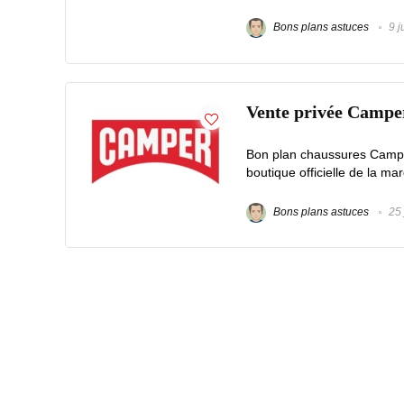
Bons plans astuces
9 j
Vente privée Campe
Bon plan chaussures Camper
boutique officielle de la ma
Bons plans astuces
25 