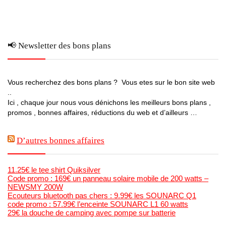
📢 Newsletter des bons plans
Vous recherchez des bons plans ? Vous etes sur le bon site web
..
Ici , chaque jour nous vous dénichons les meilleurs bons plans ,
promos , bonnes affaires, réductions du web et d’ailleurs …
D’autres bonnes affaires
11.25€ le tee shirt Quiksilver
Code promo : 169€ un panneau solaire mobile de 200 watts –
NEWSMY 200W
Ecouteurs bluetooth pas chers : 9.99€ les SOUNARC Q1
code promo : 57.99€ l’enceinte SOUNARC L1 60 watts
29€ la douche de camping avec pompe sur batterie