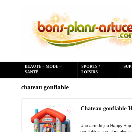
BEAUTÉ – MODE –
SPORTS /
SU
SANTÉ
LOISIRS
chateau gonflable
Chateau gonflable H
Une aire de jeu Happy Hop 
gonflables - ou alors plus 