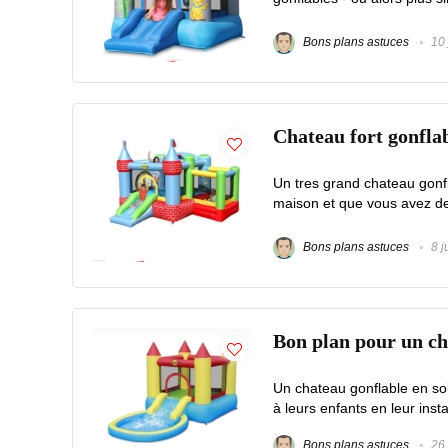
Bons plans astuces
10 
Chateau fort gonflab
Un tres grand chateau gonfl
maison et que vous avez des
Bons plans astuces
8 j
Bon plan pour un cha
Un chateau gonflable en sold
à leurs enfants en leur insta
Bons plans astuces
26 