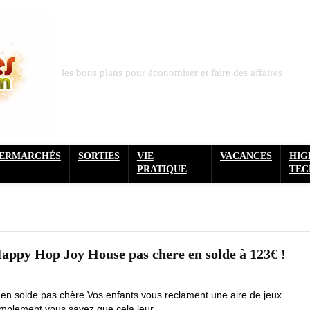
les bons plans pour économiser et faire des affaires
PERMARCHÉS
SORTIES
VIE
VACANCES
HIG
PRATIQUE
TEC
appy Hop Joy House pas chere en solde à 123€ !
en solde pas chère Vos enfants vous reclament une aire de jeux
simplement vous savez que cela leur ...