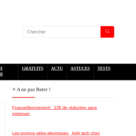
H
GRATUITS
ACTU
ASTUCES
TESTS
H
⭐️ A ne pas Rater !
FranceAbonnement : 22€ de réduction sans
minimum
Les promos vélos electriques , high tech chez