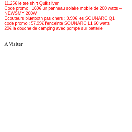
11.25€ le tee shirt Quiksilver
Code promo : 169€ un panneau solaire mobile de 200 watts –
NEWSMY 200W
Ecouteurs bluetooth pas chers : 9.99€ les SOUNARC Q1
code promo : 57.99€ l’enceinte SOUNARC L1 60 watts
29€ la douche de camping avec pompe sur batterie
A Visiter
Bons Plans Bonnes Affaires
Mega Bonnes Affaires
Bons Plans Malins
Forum Madstef ( produits remboursés)
Anti Crise ( Catalogue Supermarchés et optimisations)
PlaneteNumérique
Tutos Videos Minecraft & Roblox
La chaine Youtube de Bons Plans Astuce
Generateur gratuit de code barre et qr code en image , et
planches étiquettes
Bonsplansastuces sur les Reseaux Sociaux