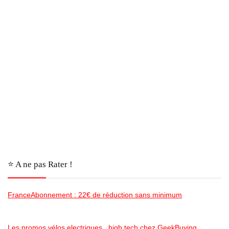
⭐️ A ne pas Rater !
FranceAbonnement : 22€ de réduction sans minimum
Les promos vélos electriques , high tech chez GeekBuying