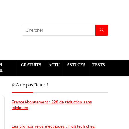
H
GRATUITS
ACTU
ASTUCES
TESTS
H
⭐️ A ne pas Rater !
FranceAbonnement : 22€ de réduction sans
minimum
Les promos vélos electriques , high tech chez