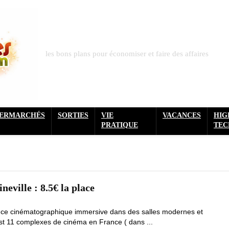
les bons plans pour économiser et faire des affaires
PERMARCHÉS
SORTIES
VIE
VACANCES
HIG
PRATIQUE
TEC
eville : 8.5€ la place
nce cinématographique immersive dans des salles modernes et
’est 11 complexes de cinéma en France ( dans ...