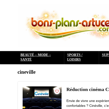
BEAUTÉ – MODE –
SPORTS /
SU
SANTÉ
LOISIRS
cineville
Réduction cinéma Cin
Envie de vivre une expérie
confortables ? Cinéville, c