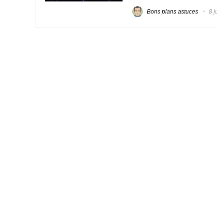
Bons plans astuces
8 j