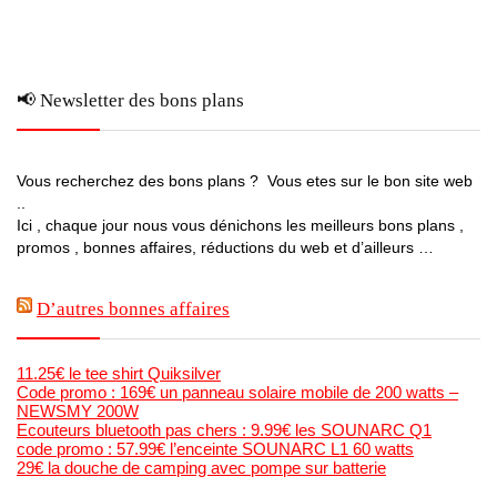
📢 Newsletter des bons plans
Vous recherchez des bons plans ? Vous etes sur le bon site web
..
Ici , chaque jour nous vous dénichons les meilleurs bons plans ,
promos , bonnes affaires, réductions du web et d’ailleurs …
D’autres bonnes affaires
11.25€ le tee shirt Quiksilver
Code promo : 169€ un panneau solaire mobile de 200 watts –
NEWSMY 200W
Ecouteurs bluetooth pas chers : 9.99€ les SOUNARC Q1
code promo : 57.99€ l’enceinte SOUNARC L1 60 watts
29€ la douche de camping avec pompe sur batterie