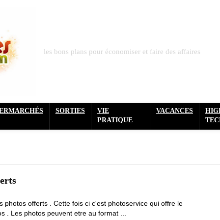
les bons plans pour économiser et faire des affaires
PERMARCHÉS
SORTIES
VIE
VACANCES
HIG
PRATIQUE
TEC
erts
 photos offerts . Cette fois ci c'est photoservice qui offre le
 . Les photos peuvent etre au format ...