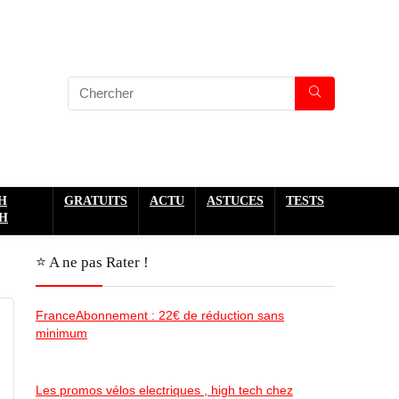
H
GRATUITS
ACTU
ASTUCES
TESTS
H
⭐️ A ne pas Rater !
FranceAbonnement : 22€ de réduction sans
minimum
Les promos vélos electriques , high tech chez