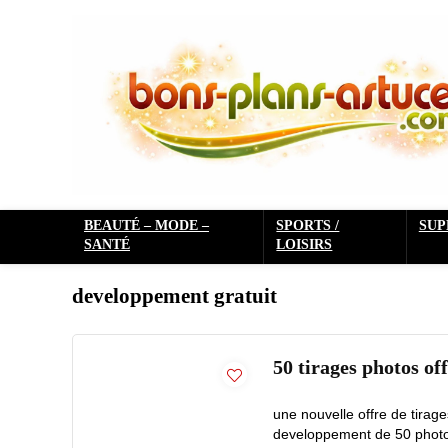
BEAUTÉ – MODE –
SPORTS /
SU
SANTÉ
LOISIRS
developpement gratuit
50 tirages photos off
une nouvelle offre de tirages
developpement de 50 photos