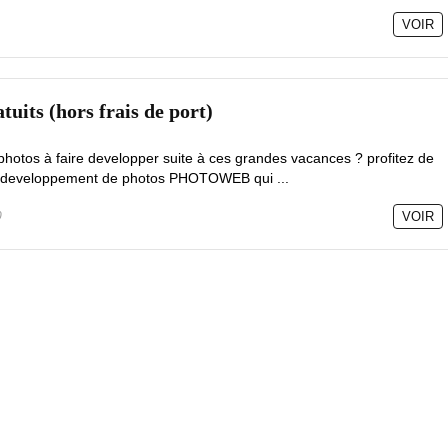
VOIR
tuits (hors frais de port)
otos à faire developper suite à ces grandes vacances ? profitez de
 de developpement de photos PHOTOWEB qui ...
0
VOIR