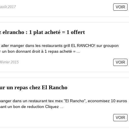
août 2017
VOIR
 elrancho : 1 plat acheté = 1 offert
z aller manger dans les restaurants grill EL RANCHO! sur groupon
 un bon donnant droit à 1 repas acheté = ...
février 2015
VOIR
sur un repas chez El Rancho
 manger dans un restaurant tex mex "El Rancho", economisez 10 euros
mant un bon de reduction Cliquez ...
VOIR