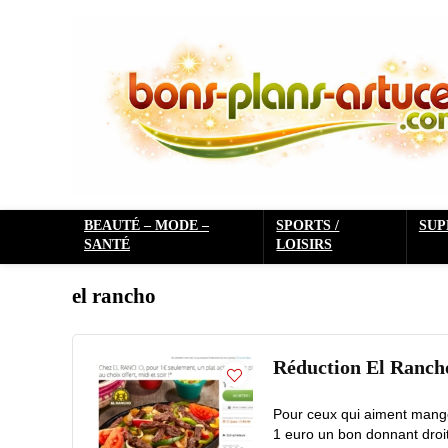
BEAUTÉ – MODE –
SPORTS /
SU
SANTÉ
LOISIRS
el rancho
Réduction El Rancho 
Pour ceux qui aiment mange
1 euro un bon donnant droit 