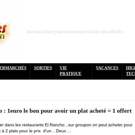
les bons plans pour économiser et faire des affaires
PERMARCHÉS
SORTIES
VIE
VACANCES
HIG
PRATIQUE
TEC
: 1euro le bon pour avoir un plat acheté = 1 offert
r dans les restaurants El Rancho , sur groupon on peut acheter pour
à 2 plats pour le prix d'un .. Deux ...