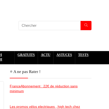
H
GRATUITS
ACTU
ASTUCES
TESTS
H
⭐️ A ne pas Rater !
FranceAbonnement : 22€ de réduction sans
minimum
Les promos vélos electriques , high tech chez