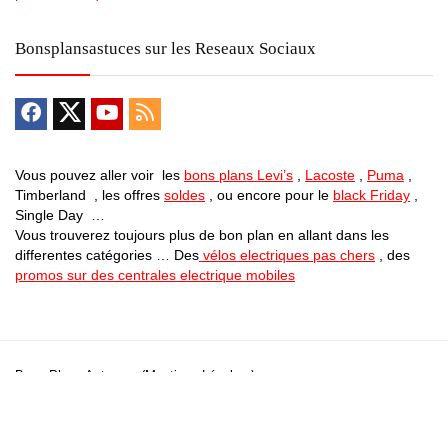
Bonsplansastuces sur les Reseaux Sociaux
Vous pouvez aller voir les
bons plans Levi’s
,
Lacoste
,
Puma
,
Timberland , les offres
soldes
, ou encore pour le
black Friday
,
Single Day …
Vous trouverez toujours plus de bon plan en allant dans les
differentes catégories … Des
vélos electriques pas chers
, des
promos sur des centrales electrique mobiles
Bons Plans Astuces (Mentions Légales )
Politique de Confidentialité
Applications Android
Suivez Nous sur Facebook