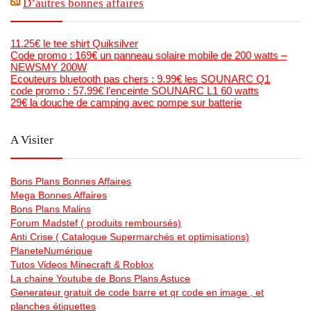
D’autres bonnes affaires
11.25€ le tee shirt Quiksilver
Code promo : 169€ un panneau solaire mobile de 200 watts –
NEWSMY 200W
Ecouteurs bluetooth pas chers : 9.99€ les SOUNARC Q1
code promo : 57.99€ l’enceinte SOUNARC L1 60 watts
29€ la douche de camping avec pompe sur batterie
A Visiter
Bons Plans Bonnes Affaires
Mega Bonnes Affaires
Bons Plans Malins
Forum Madstef ( produits remboursés)
Anti Crise ( Catalogue Supermarchés et optimisations)
PlaneteNumérique
Tutos Videos Minecraft & Roblox
La chaine Youtube de Bons Plans Astuce
Generateur gratuit de code barre et qr code en image , et
planches étiquettes