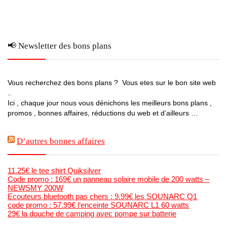
📢 Newsletter des bons plans
Vous recherchez des bons plans ? Vous etes sur le bon site web
..
Ici , chaque jour nous vous dénichons les meilleurs bons plans ,
promos , bonnes affaires, réductions du web et d’ailleurs …
D’autres bonnes affaires
11.25€ le tee shirt Quiksilver
Code promo : 169€ un panneau solaire mobile de 200 watts –
NEWSMY 200W
Ecouteurs bluetooth pas chers : 9.99€ les SOUNARC Q1
code promo : 57.99€ l’enceinte SOUNARC L1 60 watts
29€ la douche de camping avec pompe sur batterie