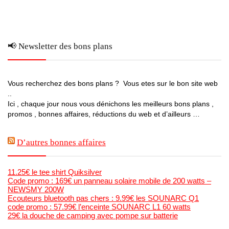
📢 Newsletter des bons plans
Vous recherchez des bons plans ? Vous etes sur le bon site web
..
Ici , chaque jour nous vous dénichons les meilleurs bons plans ,
promos , bonnes affaires, réductions du web et d’ailleurs …
D’autres bonnes affaires
11.25€ le tee shirt Quiksilver
Code promo : 169€ un panneau solaire mobile de 200 watts –
NEWSMY 200W
Ecouteurs bluetooth pas chers : 9.99€ les SOUNARC Q1
code promo : 57.99€ l’enceinte SOUNARC L1 60 watts
29€ la douche de camping avec pompe sur batterie