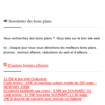
📢 Newsletter des bons plans
Vous recherchez des bons plans ? Vous etes sur le bon site web
..
Ici , chaque jour nous vous dénichons les meilleurs bons plans ,
promos , bonnes affaires, réductions du web et d’ailleurs …
D’autres bonnes affaires
11.25€ le tee shirt Quiksilver
Code promo : 169€ un panneau solaire mobile de 200 watts –
NEWSMY 200W
Ecouteurs bluetooth pas chers : 9.99€ les SOUNARC Q1
code promo : 57.99€ l’enceinte SOUNARC L1 60 watts
29€ la douche de camping avec pompe sur batterie