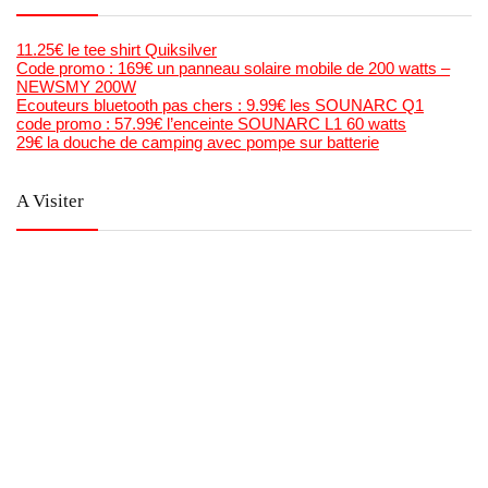
11.25€ le tee shirt Quiksilver
Code promo : 169€ un panneau solaire mobile de 200 watts –
NEWSMY 200W
Ecouteurs bluetooth pas chers : 9.99€ les SOUNARC Q1
code promo : 57.99€ l’enceinte SOUNARC L1 60 watts
29€ la douche de camping avec pompe sur batterie
A Visiter
Bons Plans Bonnes Affaires
Mega Bonnes Affaires
Bons Plans Malins
Forum Madstef ( produits remboursés)
Anti Crise ( Catalogue Supermarchés et optimisations)
PlaneteNumérique
Tutos Videos Minecraft & Roblox
La chaine Youtube de Bons Plans Astuce
Generateur gratuit de code barre et qr code en image , et
planches étiquettes