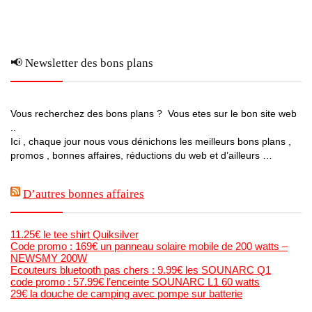
📢 Newsletter des bons plans
Vous recherchez des bons plans ? Vous etes sur le bon site web
..
Ici , chaque jour nous vous dénichons les meilleurs bons plans ,
promos , bonnes affaires, réductions du web et d’ailleurs …
D’autres bonnes affaires
11.25€ le tee shirt Quiksilver
Code promo : 169€ un panneau solaire mobile de 200 watts –
NEWSMY 200W
Ecouteurs bluetooth pas chers : 9.99€ les SOUNARC Q1
code promo : 57.99€ l’enceinte SOUNARC L1 60 watts
29€ la douche de camping avec pompe sur batterie