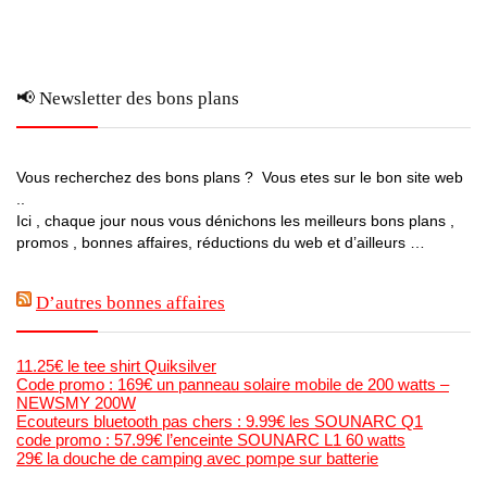
📢 Newsletter des bons plans
Vous recherchez des bons plans ? Vous etes sur le bon site web
..
Ici , chaque jour nous vous dénichons les meilleurs bons plans ,
promos , bonnes affaires, réductions du web et d’ailleurs …
D’autres bonnes affaires
11.25€ le tee shirt Quiksilver
Code promo : 169€ un panneau solaire mobile de 200 watts –
NEWSMY 200W
Ecouteurs bluetooth pas chers : 9.99€ les SOUNARC Q1
code promo : 57.99€ l’enceinte SOUNARC L1 60 watts
29€ la douche de camping avec pompe sur batterie