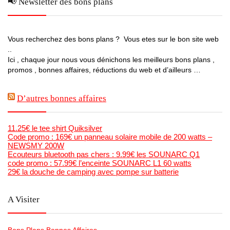
📢 Newsletter des bons plans
Vous recherchez des bons plans ? Vous etes sur le bon site web
..
Ici , chaque jour nous vous dénichons les meilleurs bons plans ,
promos , bonnes affaires, réductions du web et d’ailleurs …
D’autres bonnes affaires
11.25€ le tee shirt Quiksilver
Code promo : 169€ un panneau solaire mobile de 200 watts –
NEWSMY 200W
Ecouteurs bluetooth pas chers : 9.99€ les SOUNARC Q1
code promo : 57.99€ l’enceinte SOUNARC L1 60 watts
29€ la douche de camping avec pompe sur batterie
A Visiter