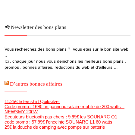
📢 Newsletter des bons plans
Vous recherchez des bons plans ? Vous etes sur le bon site web
..
Ici , chaque jour nous vous dénichons les meilleurs bons plans ,
promos , bonnes affaires, réductions du web et d’ailleurs …
D’autres bonnes affaires
11.25€ le tee shirt Quiksilver
Code promo : 169€ un panneau solaire mobile de 200 watts –
NEWSMY 200W
Ecouteurs bluetooth pas chers : 9.99€ les SOUNARC Q1
code promo : 57.99€ l’enceinte SOUNARC L1 60 watts
29€ la douche de camping avec pompe sur batterie