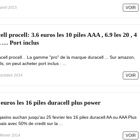
avril 2015
VOIR
ll procell: 3.6 euros les 10 piles AAA , 6.9 les 20 , 4
A … Port inclus
acell procell .. La gamme "pro" de la marque duracell ... Sur amazon,
s, on peut acheter port inclus : ...
octobre 2014
VOIR
 euros les 16 piles duracell plus power
asins auchan jusqu'au 25 fevrier les 16 piles duracell AA ou AAA Plus
is avec 50% de credit sur la ...
février 2014
VOIR