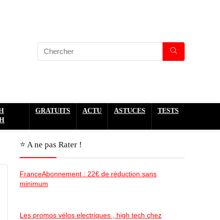
H
GRATUITS
ACTU
ASTUCES
TESTS
H
⭐️ A ne pas Rater !
FranceAbonnement : 22€ de réduction sans
minimum
Les promos vélos electriques , high tech chez