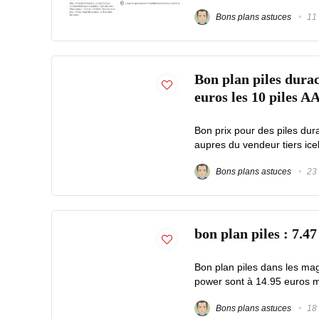
Bons plans astuces
11 
Bon plan piles durace
euros les 10 piles A
Bon prix pour des piles dur
aupres du vendeur tiers icell
Bons plans astuces
23 
bon plan piles : 7.47
Bon plan piles dans les mag
power sont à 14.95 euros ma
Bons plans astuces
18 