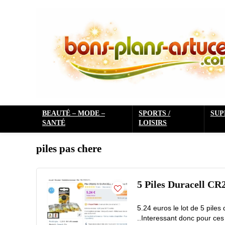
BEAUTÉ – MODE –
SPORTS /
SU
SANTÉ
LOISIRS
piles pas chere
5 Piles Duracell CR2
5.24 euros le lot de 5 piles
..Interessant donc pour ces 