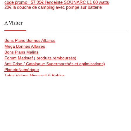
code promo : 57.99€ l’enceinte SOUNARC L1 60 watts
29€ la douche de camping avec pompe sur batterie
A Visiter
Bons Plans Bonnes Affaires
Mega Bonnes Affaires
Bons Plans Malins
Forum Madstef ( produits remboursés)
Anti Crise ( Catalogue Supermarchés et optimisations)
PlaneteNumérique
Tutos Videos Minecraft & Roblox
La chaine Youtube de Bons Plans Astuce
Generateur gratuit de code barre et qr code en image , et
planches étiquettes
Bonsplansastuces sur les Reseaux Sociaux