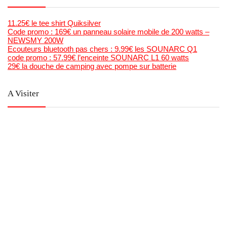
11.25€ le tee shirt Quiksilver
Code promo : 169€ un panneau solaire mobile de 200 watts –
NEWSMY 200W
Ecouteurs bluetooth pas chers : 9.99€ les SOUNARC Q1
code promo : 57.99€ l’enceinte SOUNARC L1 60 watts
29€ la douche de camping avec pompe sur batterie
A Visiter
Bons Plans Bonnes Affaires
Mega Bonnes Affaires
Bons Plans Malins
Forum Madstef ( produits remboursés)
Anti Crise ( Catalogue Supermarchés et optimisations)
PlaneteNumérique
Tutos Videos Minecraft & Roblox
La chaine Youtube de Bons Plans Astuce
Generateur gratuit de code barre et qr code en image , et
planches étiquettes