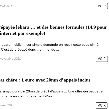
mai 2015
VOIR
prépayée lebara … et des bonnes formules (14.9 pour
’internet par exemple)
lebara mobile ... sur simple demande on recoit cette puce sim à
 C'est du prépayé donc ...on met de ...
novembre 2021
VOIR
as chère : 1 euro avec 20mn d’appels inclus
 simyo qui inclu 20mn de crédit d'appels ... Une offre qui peut etre
 on a besoin temporairement d'un ...
évrier 2015
VOIR