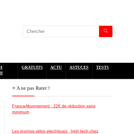
H
GRATUITS
ACTU
ASTUCES
TESTS
H
⭐️ A ne pas Rater !
FranceAbonnement : 22€ de réduction sans
minimum
Les promos vélos electriques , high tech chez