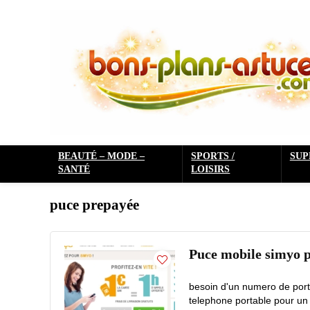
BEAUTÉ – MODE –
SPORTS /
SU
SANTÉ
LOISIRS
puce prepayée
Puce mobile simyo p
besoin d'un numero de port
telephone portable pour un 