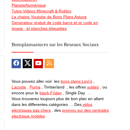
PlaneteNumérique
Tutos Videos Minecraft & Roblox
La chaine Youtube de Bons Plans Astuce
Generateur gratuit de code barre et qr code en
image , et planches étiquettes
Bonsplansastuces sur les Reseaux Sociaux
Vous pouvez aller voir les
bons plans Levi’s
,
Lacoste
,
Puma
, Timberland , les offres
soldes
, ou
encore pour le
black Friday
, Single Day …
Vous trouverez toujours plus de bon plan en allant
dans les differentes catégories … Des
vélos
electriques pas chers
, des
promos sur des centrales
electrique mobiles