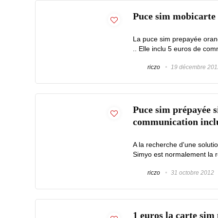
Puce sim mobicarte a
La puce sim prepayée orang
.. Elle inclu 5 euros de comm
riczo
19 décembre 201
Puce sim prépayée s
communication inclu
A la recherche d'une solut
Simyo est normalement la r
riczo
31 octobre 2012
1 euros la carte sim 