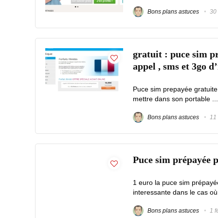
Bons plans astuces
30 
gratuit : puce sim 
appel , sms et 3go d
Puce sim prepayée gratuite 
mettre dans son portable ...
Bons plans astuces
11 
Puce sim prépayée p
1 euro la puce sim prépayée
interessante dans le cas où
Bons plans astuces
1 f