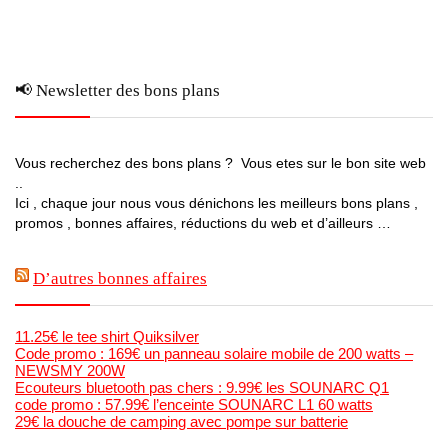
📢 Newsletter des bons plans
Vous recherchez des bons plans ? Vous etes sur le bon site web
..
Ici , chaque jour nous vous dénichons les meilleurs bons plans ,
promos , bonnes affaires, réductions du web et d’ailleurs …
D’autres bonnes affaires
11.25€ le tee shirt Quiksilver
Code promo : 169€ un panneau solaire mobile de 200 watts –
NEWSMY 200W
Ecouteurs bluetooth pas chers : 9.99€ les SOUNARC Q1
code promo : 57.99€ l’enceinte SOUNARC L1 60 watts
29€ la douche de camping avec pompe sur batterie