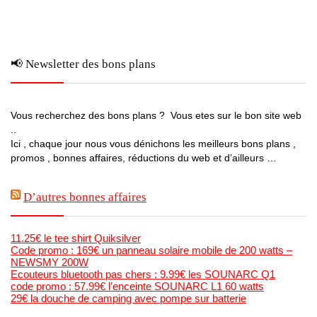
📢 Newsletter des bons plans
Vous recherchez des bons plans ? Vous etes sur le bon site web
..
Ici , chaque jour nous vous dénichons les meilleurs bons plans ,
promos , bonnes affaires, réductions du web et d’ailleurs …
D’autres bonnes affaires
11.25€ le tee shirt Quiksilver
Code promo : 169€ un panneau solaire mobile de 200 watts –
NEWSMY 200W
Ecouteurs bluetooth pas chers : 9.99€ les SOUNARC Q1
code promo : 57.99€ l’enceinte SOUNARC L1 60 watts
29€ la douche de camping avec pompe sur batterie