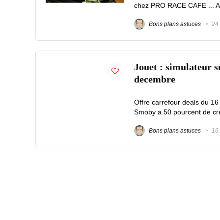
chez PRO RACE CAFE ... Ave
Bons plans astuces
24 
Jouet : simulateur s
decembre
Offre carrefour deals du 1
Smoby a 50 pourcent de credi
Bons plans astuces
16 