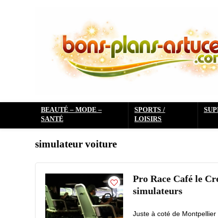
BEAUTÉ – MODE –
SPORTS /
SU
SANTÉ
LOISIRS
simulateur voiture
Pro Race Café le Cre
simulateurs
Juste à coté de Montpellier