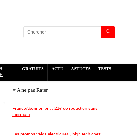
H
GRATUITS
ACTU
ASTUCES
TESTS
H
⭐️ A ne pas Rater !
FranceAbonnement : 22€ de réduction sans
minimum
Les promos vélos electriques , high tech chez