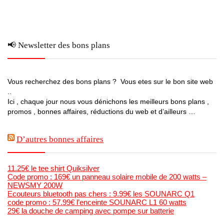
📢 Newsletter des bons plans
Vous recherchez des bons plans ? Vous etes sur le bon site web
..
Ici , chaque jour nous vous dénichons les meilleurs bons plans ,
promos , bonnes affaires, réductions du web et d’ailleurs …
D’autres bonnes affaires
11.25€ le tee shirt Quiksilver
Code promo : 169€ un panneau solaire mobile de 200 watts –
NEWSMY 200W
Ecouteurs bluetooth pas chers : 9.99€ les SOUNARC Q1
code promo : 57.99€ l’enceinte SOUNARC L1 60 watts
29€ la douche de camping avec pompe sur batterie