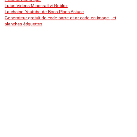
Tutos Videos Minecraft & Roblox
La chaine Youtube de Bons Plans Astuce
Generateur gratuit de code barre et qr code en image , et
planches étiquettes
Bonsplansastuces sur les Reseaux Sociaux
Vous pouvez aller voir les
bons plans Levi’s
,
Lacoste
,
Puma
,
Timberland , les offres
soldes
, ou encore pour le
black Friday
,
Single Day …
Vous trouverez toujours plus de bon plan en allant dans les
differentes catégories … Des
vélos electriques pas chers
, des
promos sur des centrales electrique mobiles