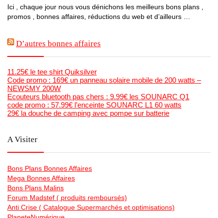
Ici , chaque jour nous vous dénichons les meilleurs bons plans ,
promos , bonnes affaires, réductions du web et d’ailleurs …
D’autres bonnes affaires
11.25€ le tee shirt Quiksilver
Code promo : 169€ un panneau solaire mobile de 200 watts –
NEWSMY 200W
Ecouteurs bluetooth pas chers : 9.99€ les SOUNARC Q1
code promo : 57.99€ l’enceinte SOUNARC L1 60 watts
29€ la douche de camping avec pompe sur batterie
A Visiter
Bons Plans Bonnes Affaires
Mega Bonnes Affaires
Bons Plans Malins
Forum Madstef ( produits remboursés)
Anti Crise ( Catalogue Supermarchés et optimisations)
PlaneteNumérique