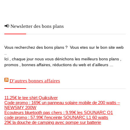
📢 Newsletter des bons plans
Vous recherchez des bons plans ? Vous etes sur le bon site web
..
Ici , chaque jour nous vous dénichons les meilleurs bons plans ,
promos , bonnes affaires, réductions du web et d’ailleurs …
D’autres bonnes affaires
11.25€ le tee shirt Quiksilver
Code promo : 169€ un panneau solaire mobile de 200 watts –
NEWSMY 200W
Ecouteurs bluetooth pas chers : 9.99€ les SOUNARC Q1
code promo : 57.99€ l’enceinte SOUNARC L1 60 watts
29€ la douche de camping avec pompe sur batterie