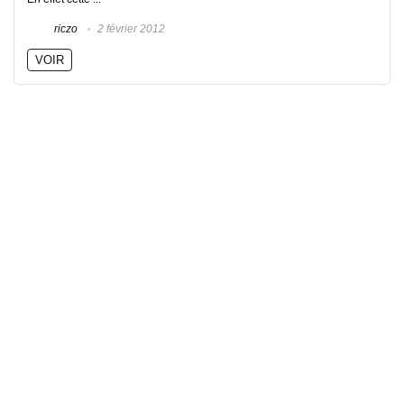
riczo
2 février 2012
VOIR