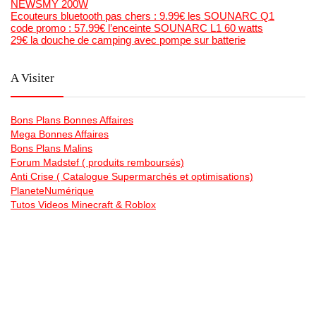
NEWSMY 200W
Ecouteurs bluetooth pas chers : 9.99€ les SOUNARC Q1
code promo : 57.99€ l’enceinte SOUNARC L1 60 watts
29€ la douche de camping avec pompe sur batterie
A Visiter
Bons Plans Bonnes Affaires
Mega Bonnes Affaires
Bons Plans Malins
Forum Madstef ( produits remboursés)
Anti Crise ( Catalogue Supermarchés et optimisations)
PlaneteNumérique
Tutos Videos Minecraft & Roblox
La chaine Youtube de Bons Plans Astuce
Generateur gratuit de code barre et qr code en image , et
planches étiquettes
Bonsplansastuces sur les Reseaux Sociaux