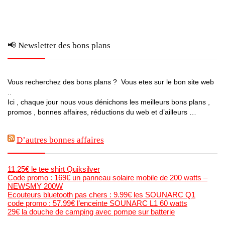
📢 Newsletter des bons plans
Vous recherchez des bons plans ? Vous etes sur le bon site web
..
Ici , chaque jour nous vous dénichons les meilleurs bons plans ,
promos , bonnes affaires, réductions du web et d’ailleurs …
D’autres bonnes affaires
11.25€ le tee shirt Quiksilver
Code promo : 169€ un panneau solaire mobile de 200 watts –
NEWSMY 200W
Ecouteurs bluetooth pas chers : 9.99€ les SOUNARC Q1
code promo : 57.99€ l’enceinte SOUNARC L1 60 watts
29€ la douche de camping avec pompe sur batterie