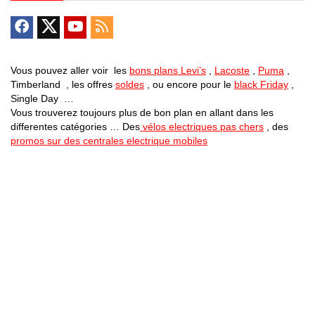
Vous pouvez aller voir les
bons plans Levi’s
,
Lacoste
,
Puma
,
Timberland , les offres
soldes
, ou encore pour le
black Friday
,
Single Day …
Vous trouverez toujours plus de bon plan en allant dans les
differentes catégories … Des
vélos electriques pas chers
, des
promos sur des centrales electrique mobiles
Bons Plans Astuces (Mentions Légales )
Politique de Confidentialité
Applications Android
Suivez Nous sur Facebook
Suivez Nous sur Twitter
Etant affilié à de nombreuses boutiques en ligne (Amazon notamment) ,
nous pouvons toucher une commission sur les ventes .