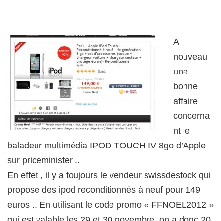
A
nouveau
une
bonne
affaire
concerna
nt le
baladeur multimédia IPOD TOUCH IV 8go d’Apple
sur priceminister ..
En effet , il y a toujours le vendeur swissdestock qui
propose des ipod reconditionnés à neuf pour 149
euros .. En utilisant le code promo « FFNOEL2012 »
qui est valable les 29 et 30 novembre, on a donc 20