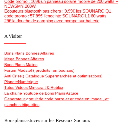
Code promo : 169€ un panneau solaire mobile de 200 watts –
NEWSMY 200W
Ecouteurs bluetooth pas chers : 9.99€ les SOUNARC Q1
code promo : 57.99€ l’enceinte SOUNARC L1 60 watts
29€ la douche de camping avec pompe sur batterie
A Visiter
Bons Plans Bonnes Affaires
Mega Bonnes Affaires
Bons Plans Malins
Forum Madstef ( produits remboursés)
Anti Crise ( Catalogue Supermarchés et optimisations)
PlaneteNumérique
Tutos Videos Minecraft & Roblox
La chaine Youtube de Bons Plans Astuce
Generateur gratuit de code barre et qr code en image , et
planches étiquettes
Bonsplansastuces sur les Reseaux Sociaux