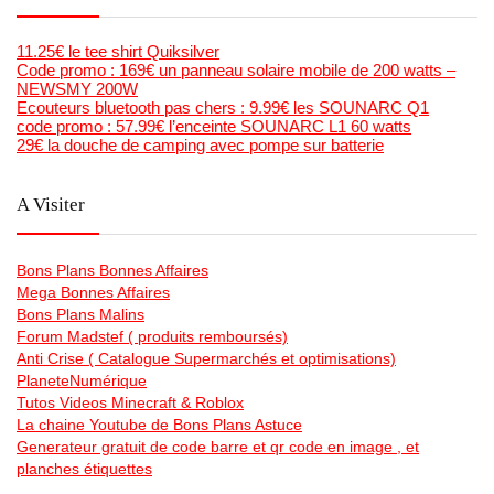
11.25€ le tee shirt Quiksilver
Code promo : 169€ un panneau solaire mobile de 200 watts –
NEWSMY 200W
Ecouteurs bluetooth pas chers : 9.99€ les SOUNARC Q1
code promo : 57.99€ l’enceinte SOUNARC L1 60 watts
29€ la douche de camping avec pompe sur batterie
A Visiter
Bons Plans Bonnes Affaires
Mega Bonnes Affaires
Bons Plans Malins
Forum Madstef ( produits remboursés)
Anti Crise ( Catalogue Supermarchés et optimisations)
PlaneteNumérique
Tutos Videos Minecraft & Roblox
La chaine Youtube de Bons Plans Astuce
Generateur gratuit de code barre et qr code en image , et
planches étiquettes