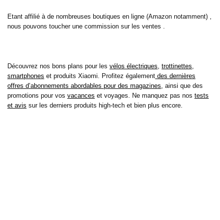
Etant affilié à de nombreuses boutiques en ligne (Amazon notamment) ,
nous pouvons toucher une commission sur les ventes .
Découvrez nos bons plans pour les
vélos électriques
,
trottinettes
,
smartphones
et produits Xiaomi. Profitez également
des dernières
offres d’abonnements abordables pour des magazines
, ainsi que des
promotions pour vos
vacances
et voyages. Ne manquez pas nos
tests
et avis
sur les derniers produits high-tech et bien plus encore.
Bons-plans-astuces uses the IP2Location LITE database for <a
href= »https://lite.ip2location.com »>IP geolocation</a>.
Sur bons plans astuces, découvrez tous les derniers bons plans pour