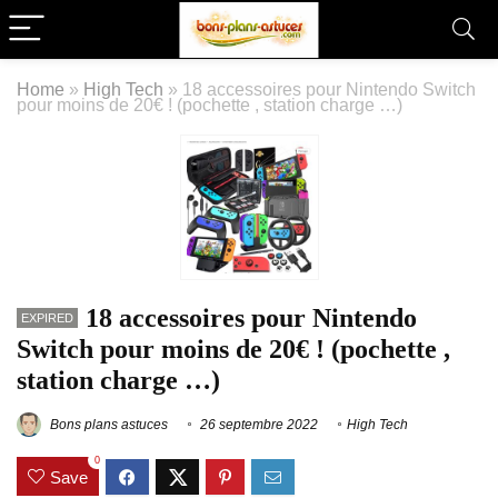
Home
»
High Tech
»
18 accessoires pour Nintendo Switch
pour moins de 20€ ! (pochette , station charge …)
18 accessoires pour Nintendo
EXPIRED
Switch pour moins de 20€ ! (pochette ,
station charge …)
Bons plans astuces
26 septembre 2022
High Tech
0
Save