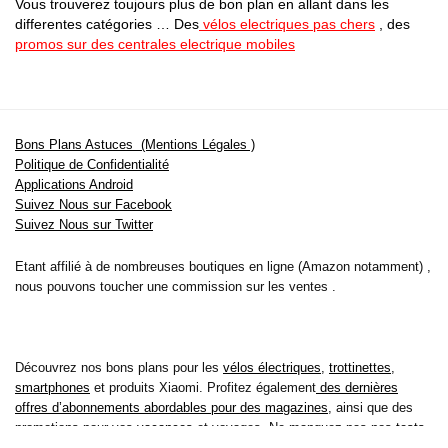
Vous trouverez toujours plus de bon plan en allant dans les
differentes catégories … Des
vélos electriques pas chers
, des
promos sur des centrales electrique mobiles
Bons Plans Astuces (Mentions Légales )
Politique de Confidentialité
Applications Android
Suivez Nous sur Facebook
Suivez Nous sur Twitter
Etant affilié à de nombreuses boutiques en ligne (Amazon notamment) ,
nous pouvons toucher une commission sur les ventes .
Découvrez nos bons plans pour les
vélos électriques
,
trottinettes
,
smartphones
et produits Xiaomi. Profitez également
des dernières
offres d’abonnements abordables pour des magazines
, ainsi que des
promotions pour vos
vacances
et voyages. Ne manquez pas nos
tests
et avis
sur les derniers produits high-tech et bien plus encore.