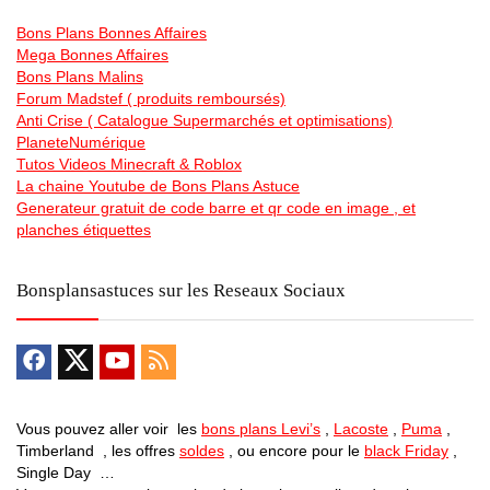
Bons Plans Bonnes Affaires
Mega Bonnes Affaires
Bons Plans Malins
Forum Madstef ( produits remboursés)
Anti Crise ( Catalogue Supermarchés et optimisations)
PlaneteNumérique
Tutos Videos Minecraft & Roblox
La chaine Youtube de Bons Plans Astuce
Generateur gratuit de code barre et qr code en image , et
planches étiquettes
Bonsplansastuces sur les Reseaux Sociaux
Vous pouvez aller voir les
bons plans Levi’s
,
Lacoste
,
Puma
,
Timberland , les offres
soldes
, ou encore pour le
black Friday
,
Single Day …