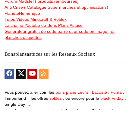
Forum Madstef ( produits remboursés)
Anti Crise ( Catalogue Supermarchés et optimisations)
PlaneteNumérique
Tutos Videos Minecraft & Roblox
La chaine Youtube de Bons Plans Astuce
Generateur gratuit de code barre et qr code en image , et
planches étiquettes
Bonsplansastuces sur les Reseaux Sociaux
Vous pouvez aller voir les
bons plans Levi’s
,
Lacoste
,
Puma
,
Timberland , les offres
soldes
, ou encore pour le
black Friday
,
Single Day …
Vous trouverez toujours plus de bon plan en allant dans les
differentes catégories … Des
vélos electriques pas chers
, des
promos sur des centrales electrique mobiles