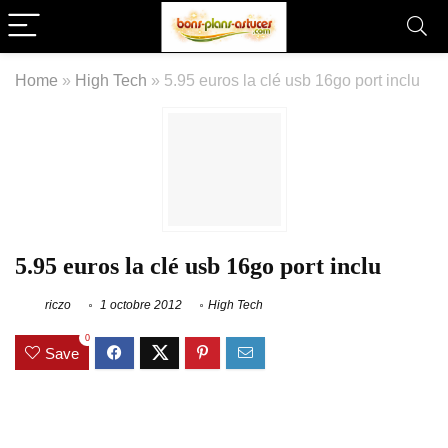
Home
»
High Tech
»
5.95 euros la clé usb 16go port inclu
5.95 euros la clé usb 16go port inclu
riczo
1 octobre 2012
High Tech
0
Save