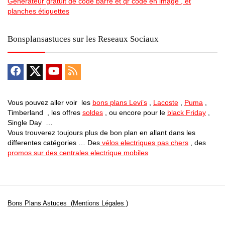
Generateur gratuit de code barre et qr code en image , et
planches étiquettes
Bonsplansastuces sur les Reseaux Sociaux
Vous pouvez aller voir les
bons plans Levi’s
,
Lacoste
,
Puma
,
Timberland , les offres
soldes
, ou encore pour le
black Friday
,
Single Day …
Vous trouverez toujours plus de bon plan en allant dans les
differentes catégories … Des
vélos electriques pas chers
, des
promos sur des centrales electrique mobiles
Bons Plans Astuces (Mentions Légales )
Politique de Confidentialité
Applications Android