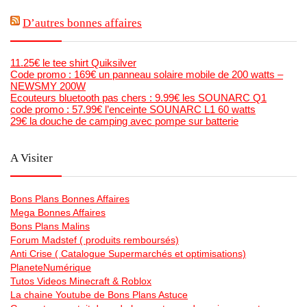
D’autres bonnes affaires
11.25€ le tee shirt Quiksilver
Code promo : 169€ un panneau solaire mobile de 200 watts –
NEWSMY 200W
Ecouteurs bluetooth pas chers : 9.99€ les SOUNARC Q1
code promo : 57.99€ l’enceinte SOUNARC L1 60 watts
29€ la douche de camping avec pompe sur batterie
A Visiter
Bons Plans Bonnes Affaires
Mega Bonnes Affaires
Bons Plans Malins
Forum Madstef ( produits remboursés)
Anti Crise ( Catalogue Supermarchés et optimisations)
PlaneteNumérique
Tutos Videos Minecraft & Roblox
La chaine Youtube de Bons Plans Astuce