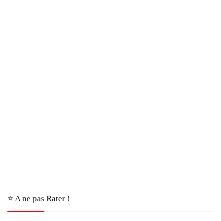
⭐️ A ne pas Rater !