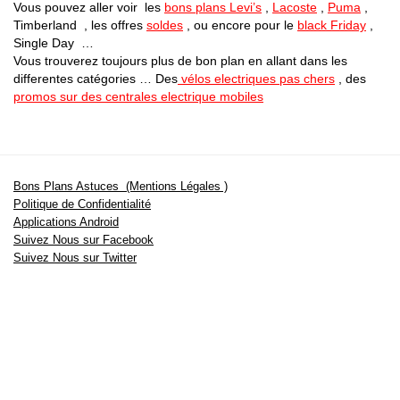
Vous pouvez aller voir les
bons plans Levi’s
,
Lacoste
,
Puma
,
Timberland , les offres
soldes
, ou encore pour le
black Friday
,
Single Day …
Vous trouverez toujours plus de bon plan en allant dans les
differentes catégories … Des
vélos electriques pas chers
, des
promos sur des centrales electrique mobiles
Bons Plans Astuces (Mentions Légales )
Politique de Confidentialité
Applications Android
Suivez Nous sur Facebook
Suivez Nous sur Twitter
Etant affilié à de nombreuses boutiques en ligne (Amazon notamment) ,
nous pouvons toucher une commission sur les ventes .
Découvrez nos bons plans pour les
vélos électriques
,
trottinettes
,