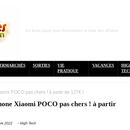
les bons plans pour économiser et faire des affaires
PERMARCHÉS
SORTIES
VIE
VACANCES
HIG
PRATIQUE
TEC
omi POCO pas chers ! à partir de 127€ !
one Xiaomi POCO pas chers ! à partir
re 2022
High Tech