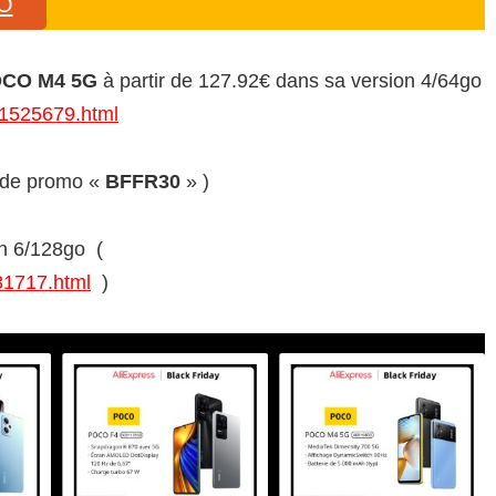
CO
CO M4 5G
à partir de 127.92€ dans sa version 4/64go
11525679.html
code promo «
BFFR30
» )
n 6/128go (
81717.html
)