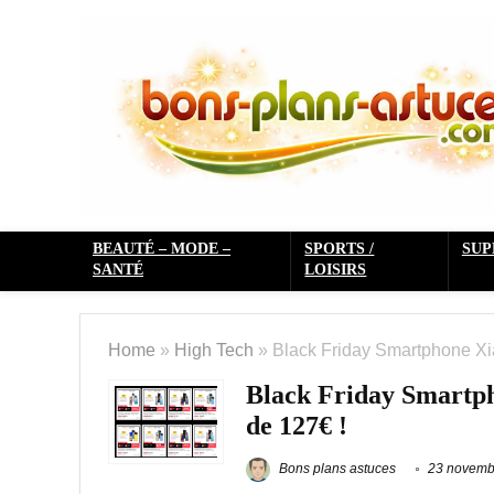
BEAUTÉ – MODE –
SPORTS /
SU
SANTÉ
LOISIRS
Home
»
High Tech
»
Black Friday Smartphone Xia
Black Friday Smartph
de 127€ !
Bons plans astuces
23 novemb