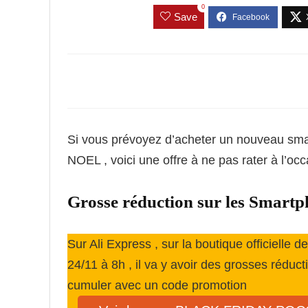
0
Save
Si vous prévoyez d’acheter un nouveau sma
NOEL , voici une offre à ne pas rater à l’
Grosse réduction sur les Sma
Sur Ali Express , sur la boutique officielle 
24/11 à 8h , il va y avoir des grosses réduc
cumuler avec un code promotion