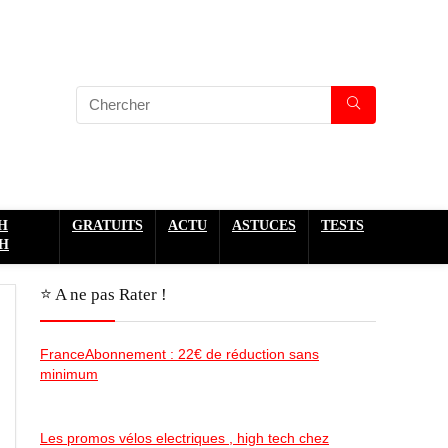
H
GRATUITS
ACTU
ASTUCES
TESTS
H
⭐️ A ne pas Rater !
FranceAbonnement : 22€ de réduction sans
minimum
Les promos vélos electriques , high tech chez