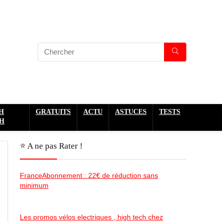
H
GRATUITS
ACTU
ASTUCES
TESTS
H
⭐️ A ne pas Rater !
FranceAbonnement : 22€ de réduction sans
minimum
Les promos vélos electriques , high tech chez