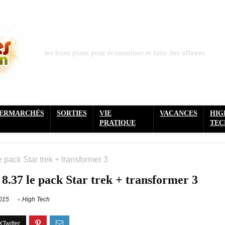
les bons plans pour économiser et faire des affaires
PERMARCHÉS
SORTIES
VIE
VACANCES
HIG
PRATIQUE
TEC
e pack Star trek + transformer 3
 8.37 le pack Star trek + transformer 3
2015
High Tech