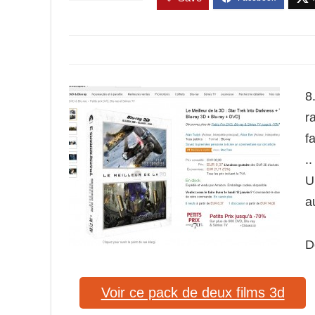
8
r
f
..
U
a
D
Voir ce pack de deux films 3d