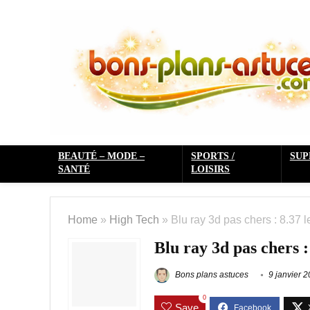
BEAUTÉ – MODE –
SPORTS /
SU
SANTÉ
LOISIRS
Home
»
High Tech
»
Blu ray 3d pas chers : 8.37 l
Blu ray 3d pas chers :
Bons plans astuces
9 janvier 
0
Save