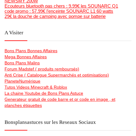
NEWSMY 200W
Ecouteurs bluetooth pas chers : 9.99€ les SOUNARC Q1
code promo : 57.99€ l’enceinte SOUNARC L1 60 watts
29€ la douche de camping avec pompe sur batterie
A Visiter
Bons Plans Bonnes Affaires
Mega Bonnes Affaires
Bons Plans Malins
Forum Madstef ( produits remboursés)
Anti Crise ( Catalogue Supermarchés et optimisations)
PlaneteNumérique
Tutos Videos Minecraft & Roblox
La chaine Youtube de Bons Plans Astuce
Generateur gratuit de code barre et qr code en image , et
planches étiquettes
Bonsplansastuces sur les Reseaux Sociaux