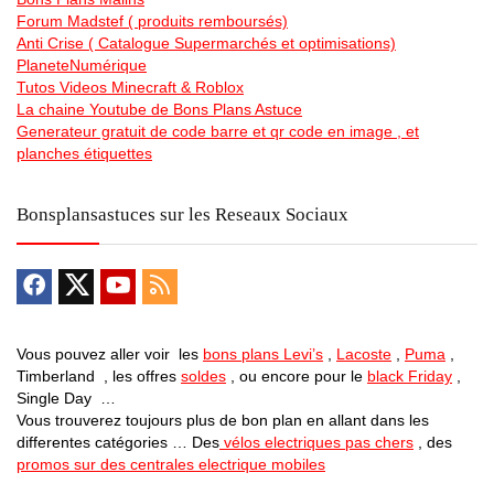
Forum Madstef ( produits remboursés)
Anti Crise ( Catalogue Supermarchés et optimisations)
PlaneteNumérique
Tutos Videos Minecraft & Roblox
La chaine Youtube de Bons Plans Astuce
Generateur gratuit de code barre et qr code en image , et
planches étiquettes
Bonsplansastuces sur les Reseaux Sociaux
Vous pouvez aller voir les
bons plans Levi’s
,
Lacoste
,
Puma
,
Timberland , les offres
soldes
, ou encore pour le
black Friday
,
Single Day …
Vous trouverez toujours plus de bon plan en allant dans les
differentes catégories … Des
vélos electriques pas chers
, des
promos sur des centrales electrique mobiles