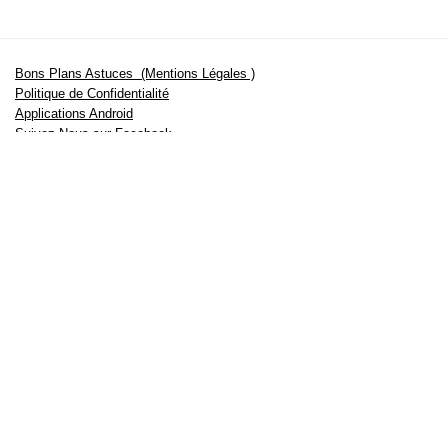
Bons Plans Astuces (Mentions Légales )
Politique de Confidentialité
Applications Android
Suivez Nous sur Facebook
Suivez Nous sur Twitter
Etant affilié à de nombreuses boutiques en ligne (Amazon notamment) ,
nous pouvons toucher une commission sur les ventes .
Découvrez nos bons plans pour les
vélos électriques
,
trottinettes
,
smartphones
et produits Xiaomi. Profitez également
des dernières
offres d’abonnements abordables pour des magazines
, ainsi que des
promotions pour vos
vacances
et voyages. Ne manquez pas nos
tests
et avis
sur les derniers produits high-tech et bien plus encore.