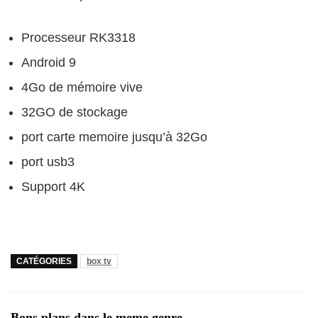
Processeur RK3318
Android 9
4Go de mémoire vive
32GO de stockage
port carte memoire jusqu’à 32Go
port usb3
Support 4K
CATÉGORIES
box tv
Bons plans dans le meme genre