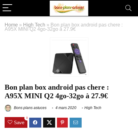
Home
»
High Tech
»
Bon plan box android pas chere :
A95X MINI Q2 4go-32go à 27.9€
Bon plan box android pas chere :
A95X MINI Q2 4go-32go à 27.9€
Bons plans astuces
4 mars 2020
High Tech
0
Save