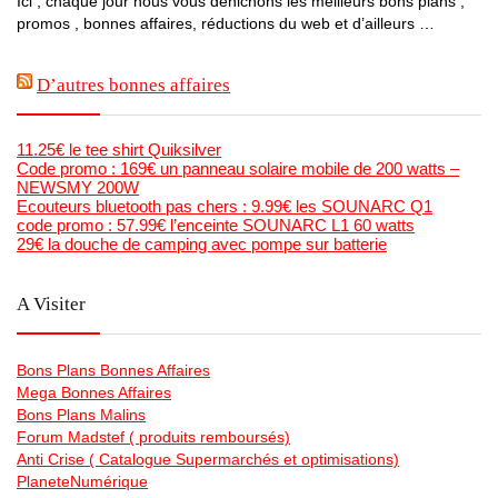
Ici , chaque jour nous vous dénichons les meilleurs bons plans ,
promos , bonnes affaires, réductions du web et d’ailleurs …
D’autres bonnes affaires
11.25€ le tee shirt Quiksilver
Code promo : 169€ un panneau solaire mobile de 200 watts –
NEWSMY 200W
Ecouteurs bluetooth pas chers : 9.99€ les SOUNARC Q1
code promo : 57.99€ l’enceinte SOUNARC L1 60 watts
29€ la douche de camping avec pompe sur batterie
A Visiter
Bons Plans Bonnes Affaires
Mega Bonnes Affaires
Bons Plans Malins
Forum Madstef ( produits remboursés)
Anti Crise ( Catalogue Supermarchés et optimisations)
PlaneteNumérique