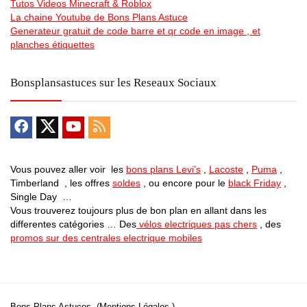
Tutos Videos Minecraft & Roblox
La chaine Youtube de Bons Plans Astuce
Generateur gratuit de code barre et qr code en image , et
planches étiquettes
Bonsplansastuces sur les Reseaux Sociaux
Vous pouvez aller voir les
bons plans Levi’s
,
Lacoste
,
Puma
,
Timberland , les offres
soldes
, ou encore pour le
black Friday
,
Single Day …
Vous trouverez toujours plus de bon plan en allant dans les
differentes catégories … Des
vélos electriques pas chers
, des
promos sur des centrales electrique mobiles
Bons Plans Astuces (Mentions Légales )