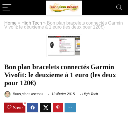
Home
»
High Tech
»
Bon plan bracelets connectés Garmin
Vivofit: le deuxieme à 1 euro (les deux pour 120€)
Bon plan bracelets connectés Garmin
Vivofit: le deuxieme à 1 euro (les deux
pour 120€)
Bons plans astuces
13 février 2015
High Tech
0
Save