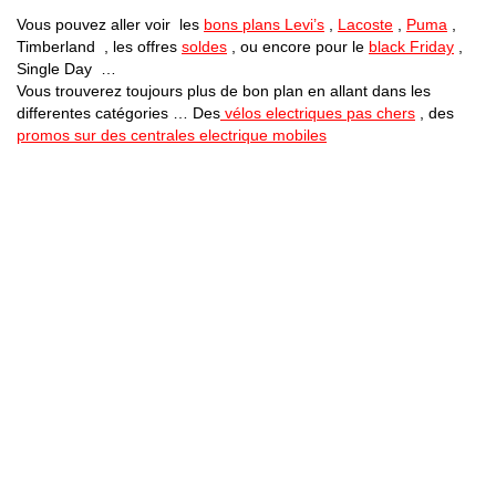
Vous pouvez aller voir les
bons plans Levi’s
,
Lacoste
,
Puma
,
Timberland , les offres
soldes
, ou encore pour le
black Friday
,
Single Day …
Vous trouverez toujours plus de bon plan en allant dans les
differentes catégories … Des
vélos electriques pas chers
, des
promos sur des centrales electrique mobiles
Bons Plans Astuces (Mentions Légales )
Politique de Confidentialité
Applications Android
Suivez Nous sur Facebook
Suivez Nous sur Twitter
Etant affilié à de nombreuses boutiques en ligne (Amazon notamment) ,
nous pouvons toucher une commission sur les ventes .
Découvrez nos bons plans pour les
vélos électriques
,
trottinettes
,