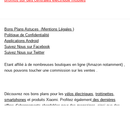
promos sur des centrales electrique mobiles
Bons Plans Astuces (Mentions Légales )
Politique de Confidentialité
Applications Android
Suivez Nous sur Facebook
Suivez Nous sur Twitter
Etant affilié à de nombreuses boutiques en ligne (Amazon notamment) ,
nous pouvons toucher une commission sur les ventes .
Découvrez nos bons plans pour les
vélos électriques
,
trottinettes
,
smartphones
et produits Xiaomi. Profitez également
des dernières
offres d’abonnements abordables pour des magazines
, ainsi que des
promotions pour vos
vacances
et voyages. Ne manquez pas nos
tests
et avis
sur les derniers produits high-tech et bien plus encore.