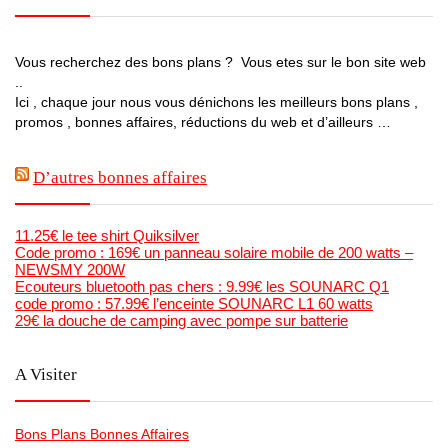
Vous recherchez des bons plans ? Vous etes sur le bon site web
..
Ici , chaque jour nous vous dénichons les meilleurs bons plans ,
promos , bonnes affaires, réductions du web et d’ailleurs …
D’autres bonnes affaires
11.25€ le tee shirt Quiksilver
Code promo : 169€ un panneau solaire mobile de 200 watts –
NEWSMY 200W
Ecouteurs bluetooth pas chers : 9.99€ les SOUNARC Q1
code promo : 57.99€ l’enceinte SOUNARC L1 60 watts
29€ la douche de camping avec pompe sur batterie
A Visiter
Bons Plans Bonnes Affaires