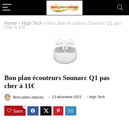
Home
»
High Tech
»
Bon plan écouteurs Sounarc Q1 pas
cher à 11€
Bon plan écouteurs Sounarc Q1 pas
cher à 11€
Bons plans astuces
13 décembre 2023
High Tech
0
Save