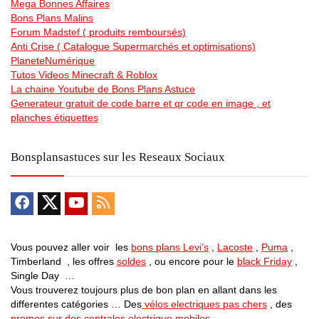
Mega Bonnes Affaires
Bons Plans Malins
Forum Madstef ( produits remboursés)
Anti Crise ( Catalogue Supermarchés et optimisations)
PlaneteNumérique
Tutos Videos Minecraft & Roblox
La chaine Youtube de Bons Plans Astuce
Generateur gratuit de code barre et qr code en image , et
planches étiquettes
Bonsplansastuces sur les Reseaux Sociaux
Vous pouvez aller voir les
bons plans Levi’s
,
Lacoste
,
Puma
,
Timberland , les offres
soldes
, ou encore pour le
black Friday
,
Single Day …
Vous trouverez toujours plus de bon plan en allant dans les
differentes catégories … Des
vélos electriques pas chers
, des
promos sur des centrales electrique mobiles