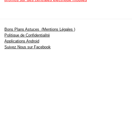
Bons Plans Astuces (Mentions Légales )
Politique de Confidentialité
Applications Android
Suivez Nous sur Facebook
Suivez Nous sur Twitter
Etant affilié à de nombreuses boutiques en ligne (Amazon notamment) ,
nous pouvons toucher une commission sur les ventes .
Découvrez nos bons plans pour les
vélos électriques
,
trottinettes
,
smartphones
et produits Xiaomi. Profitez également
des dernières
offres d’abonnements abordables pour des magazines
, ainsi que des
promotions pour vos
vacances
et voyages. Ne manquez pas nos
tests
et avis
sur les derniers produits high-tech et bien plus encore.