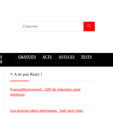
H
GRATUITS
ACTU
ASTUCES
TESTS
H
⭐️ A ne pas Rater !
FranceAbonnement : 22€ de réduction sans
minimum
Les promos vélos electriques , high tech chez