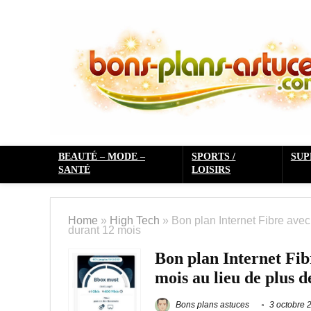
BEAUTÉ – MODE –
SPORTS /
SU
SANTÉ
LOISIRS
Home
»
High Tech
»
Bon plan Internet Fibre ave
durant 12 mois
Bon plan Internet Fi
mois au lieu de plus 
Bons plans astuces
3 octobre 