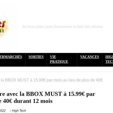
les bons plans pour économiser et faire des affaires
PERMARCHÉS
SORTIES
VIE
VACANCES
HIG
PRATIQUE
TEC
c la BBOX MUST à 15.99€ par mois au lieu de plus de 40€
bre avec la BBOX MUST à 15.99€ par
de 40€ durant 12 mois
2022
High Tech