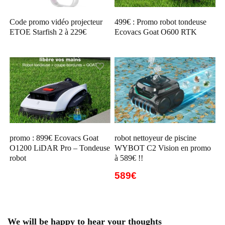
Code promo vidéo projecteur
499€ : Promo robot tondeuse
ETOE Starfish 2 à 229€
Ecovacs Goat O600 RTK
promo : 899€ Ecovacs Goat
robot nettoyeur de piscine
O1200 LiDAR Pro – Tondeuse
WYBOT C2 Vision en promo
robot
à 589€ !!
589€
We will be happy to hear your thoughts