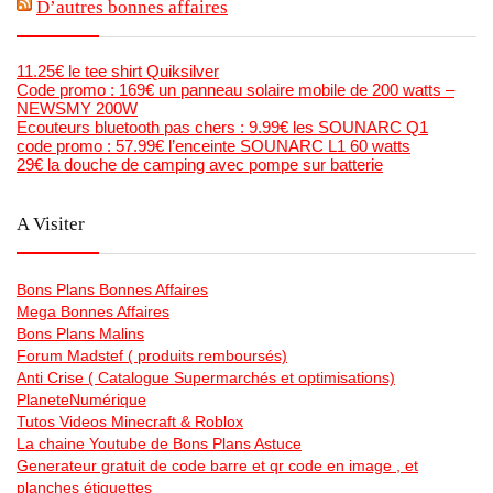
D’autres bonnes affaires
11.25€ le tee shirt Quiksilver
Code promo : 169€ un panneau solaire mobile de 200 watts –
NEWSMY 200W
Ecouteurs bluetooth pas chers : 9.99€ les SOUNARC Q1
code promo : 57.99€ l’enceinte SOUNARC L1 60 watts
29€ la douche de camping avec pompe sur batterie
A Visiter
Bons Plans Bonnes Affaires
Mega Bonnes Affaires
Bons Plans Malins
Forum Madstef ( produits remboursés)
Anti Crise ( Catalogue Supermarchés et optimisations)
PlaneteNumérique
Tutos Videos Minecraft & Roblox
La chaine Youtube de Bons Plans Astuce
Generateur gratuit de code barre et qr code en image , et
planches étiquettes