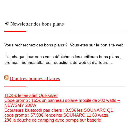
📢 Newsletter des bons plans
Vous recherchez des bons plans ? Vous etes sur le bon site web
..
Ici , chaque jour nous vous dénichons les meilleurs bons plans ,
promos , bonnes affaires, réductions du web et d’ailleurs …
D’autres bonnes affaires
11.25€ le tee shirt Quiksilver
Code promo : 169€ un panneau solaire mobile de 200 watts –
NEWSMY 200W
Ecouteurs bluetooth pas chers : 9.99€ les SOUNARC Q1
code promo : 57.99€ l’enceinte SOUNARC L1 60 watts
29€ la douche de camping avec pompe sur batterie