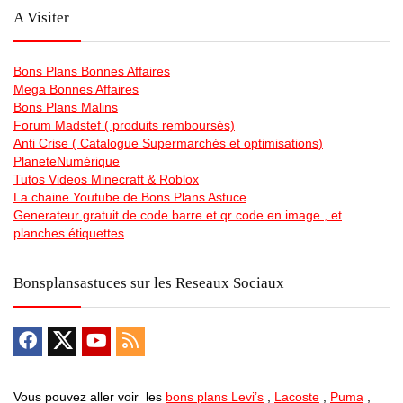
A Visiter
Bons Plans Bonnes Affaires
Mega Bonnes Affaires
Bons Plans Malins
Forum Madstef ( produits remboursés)
Anti Crise ( Catalogue Supermarchés et optimisations)
PlaneteNumérique
Tutos Videos Minecraft & Roblox
La chaine Youtube de Bons Plans Astuce
Generateur gratuit de code barre et qr code en image , et
planches étiquettes
Bonsplansastuces sur les Reseaux Sociaux
Vous pouvez aller voir les
bons plans Levi’s
,
Lacoste
,
Puma
,