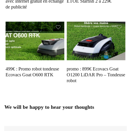
avec internet gratuit en échange
ETOE Starfish 2 à 229€
de publicité
499€ : Promo robot tondeuse
promo : 899€ Ecovacs Goat
Ecovacs Goat O600 RTK
O1200 LiDAR Pro – Tondeuse
robot
We will be happy to hear your thoughts