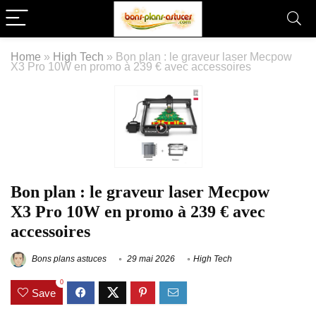
Home
»
High Tech
»
Bon plan : le graveur laser Mecpow
X3 Pro 10W en promo à 239 € avec accessoires
Bon plan : le graveur laser Mecpow
X3 Pro 10W en promo à 239 € avec
accessoires
Bons plans astuces
29 mai 2026
High Tech
0
Save