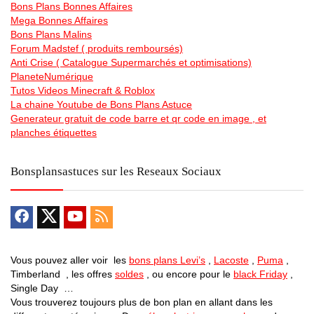
Bons Plans Bonnes Affaires
Mega Bonnes Affaires
Bons Plans Malins
Forum Madstef ( produits remboursés)
Anti Crise ( Catalogue Supermarchés et optimisations)
PlaneteNumérique
Tutos Videos Minecraft & Roblox
La chaine Youtube de Bons Plans Astuce
Generateur gratuit de code barre et qr code en image , et
planches étiquettes
Bonsplansastuces sur les Reseaux Sociaux
Vous pouvez aller voir les
bons plans Levi’s
,
Lacoste
,
Puma
,
Timberland , les offres
soldes
, ou encore pour le
black Friday
,
Single Day …
Vous trouverez toujours plus de bon plan en allant dans les